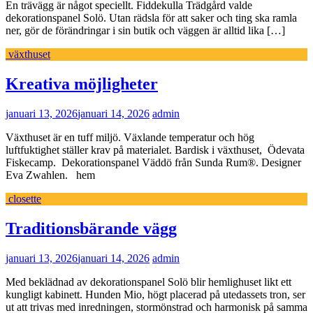
En trävägg är något speciellt. Fiddekulla Trädgård valde
dekorationspanel Solö. Utan rädsla för att saker och ting ska ramla
ner, gör de förändringar i sin butik och väggen är alltid lika […]
växthuset
Kreativa möjligheter
januari 13, 2026
januari 14, 2026
admin
Växthuset är en tuff miljö. Växlande temperatur och hög
luftfuktighet ställer krav på materialet. Bardisk i växthuset, Ödevata
Fiskecamp. Dekorationspanel Väddö från Sunda Rum®. Designer
Eva Zwahlen. hem
closette
Traditionsbärande vägg
januari 13, 2026
januari 14, 2026
admin
Med beklädnad av dekorationspanel Solö blir hemlighuset likt ett
kungligt kabinett. Hunden Mio, högt placerad på utedassets tron, ser
ut att trivas med inredningen, stormönstrad och harmonisk på samma