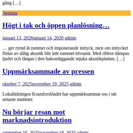
gång […]
hemma
Högt i tak och öppen planlösning…
januari 13, 2026
januari 14, 2026
admin
… ger rymd åt rummet och imponerande intryck, men om intrycket
förtas av dålig akustik blir inte rummet trivsamt. Med ribbor dämpas
ljudet och fångas i den bakomliggande mjuka akustikplattan. […]
Uppmärksammade av pressen
oktober 7, 2025
november 19, 2025
admin
Lokaltidningen Kramforsbladet har uppmärksammat oss i sitt
senaste nummer.
Nu börjar resan mot
marknadsintroduktion
september 16, 2025
november 18, 2025
admin