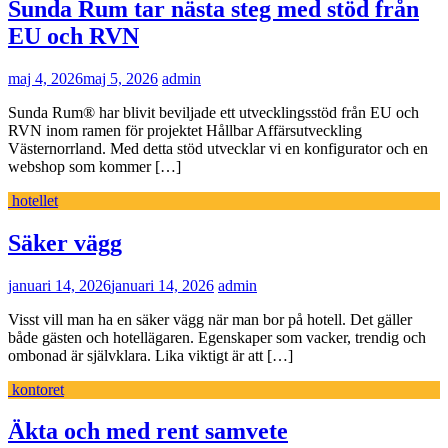
Sunda Rum tar nästa steg med stöd från
EU och RVN
maj 4, 2026
maj 5, 2026
admin
Sunda Rum® har blivit beviljade ett utvecklingsstöd från EU och
RVN inom ramen för projektet Hållbar Affärsutveckling
Västernorrland. Med detta stöd utvecklar vi en konfigurator och en
webshop som kommer […]
hotellet
Säker vägg
januari 14, 2026
januari 14, 2026
admin
Visst vill man ha en säker vägg när man bor på hotell. Det gäller
både gästen och hotellägaren. Egenskaper som vacker, trendig och
ombonad är självklara. Lika viktigt är att […]
kontoret
Äkta och med rent samvete