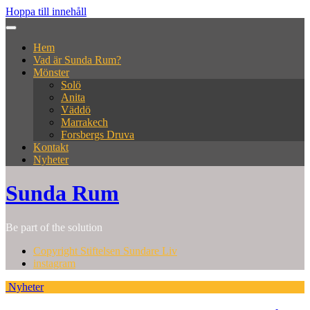
Hoppa till innehåll
Hem
Vad är Sunda Rum?
Mönster
Solö
Anita
Väddö
Marrakech
Forsbergs Druva
Kontakt
Nyheter
Sunda Rum
Be part of the solution
Copyright Stiftelsen Sundare Liv
instagram
Nyheter